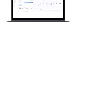
全球物流数字化信息平台
自主研发OMS（订单）、TMS（运
输）、WMS（仓储）、LMS（海外
配送）
四大数字化管理系统，集成车
辆GPS定位及电商平台ERP接口，形
成全链路智能中台，实现订单处理、
跨境运输、清关等全流程可视化服
务。