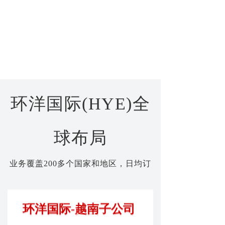
通过技术与场景深度适配，为全球企
业提供一站式供应链解决方案。
环洋国际(HYE)全
球布局
业务覆盖200多个国家和地区，日均订
单150万，全球日均中转量1500吨
海外仓自营仓覆盖东南亚与北美，包括
环洋国际-越南子公司
泰国1仓、越南2仓、美国3仓服务网络