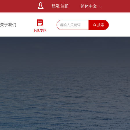
ꄑ
登录/注册
简体中文
ꀅ
ꂓ
关于我们
끠
搜索
下载专区
关于我们