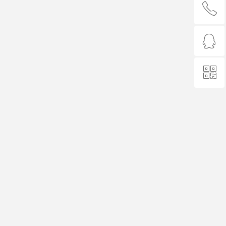
ꂅ
回到顶部
ꁗ
400-888-1390
ꀥ
QQ客服
微信二维码