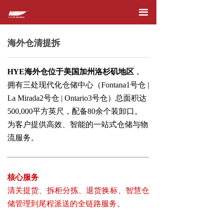
首页
끀
关于我们
海外仓清提拆
产品服务
HYE海外仓位于美国加州洛杉矶地区
，
在线下单
拥有三处现代化仓储中心（
Fontana
1号仓
|
快件追踪
La Mirada
2号仓
| Ontario
3号仓）总面积达
500,000平方英尺，配备80余个装卸口。
运价查询
为客户提供高效、智能的一站式仓储与物
流服务。
附加费
新闻资讯
核心服务
加入我们
清关提货、拆柜分拣、退货换标、智慧仓
储管理到尾程派送的全链路服务。
合作伙伴